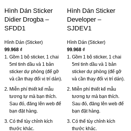
Hình Dán Sticker
Hình Dán Sticker
Didier Drogba –
Developer –
SFDD1
SJDEV1
Hình Dán (Sticker)
Hình Dán (Sticker)
99.968
₫
99.968
₫
Gồm 1 bộ sticker, 1 chai
Gồm 1 bộ sticker, 1 chai
5ml tinh dầu và 1 bản
5ml tinh dầu và 1 bản
sticker dự phòng (để gỡ
sticker dự phòng (để gỡ
và cần thay đổi vị trí dán).
và cần thay đổi vị trí dán).
Miễn phí thiết kế mẫu
Miễn phí thiết kế mẫu
tương tự mà bạn thích.
tương tự mà bạn thích.
Sau đó, đăng lên web để
Sau đó, đăng lên web để
bạn đặt hàng.
bạn đặt hàng.
Có thể tùy chỉnh kích
Có thể tùy chỉnh kích
thước khác.
thước khác.