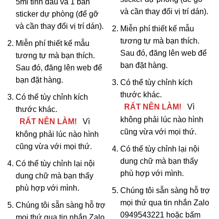
5ml tinh dầu và 1 bản
và cần thay đổi vị trí dán).
sticker dự phòng (để gỡ
và cần thay đổi vị trí dán).
Miễn phí thiết kế mẫu
tương tự mà bạn thích.
Miễn phí thiết kế mẫu
Sau đó, đăng lên web để
tương tự mà bạn thích.
bạn đặt hàng.
Sau đó, đăng lên web để
bạn đặt hàng.
Có thể tùy chỉnh kích
thước khác.
Có thể tùy chỉnh kích
RẤT NÊN LÀM!
Vì
thước khác.
không phải lúc nào hình
RẤT NÊN LÀM!
Vì
cũng vừa với mọi thứ.
không phải lúc nào hình
cũng vừa với mọi thứ.
Có thể tùy chỉnh lại nội
dung chữ mà bạn thấy
Có thể tùy chỉnh lại nội
phù hợp với mình.
dung chữ mà bạn thấy
phù hợp với mình.
Chúng tôi sẵn sàng hỗ trợ
mọi thứ qua tin nhắn Zalo
Chúng tôi sẵn sàng hỗ trợ
0949543221 hoặc bấm
mọi thứ qua tin nhắn Zalo