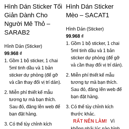
Hình Dán Sticker Tối
Hình Dán Sticker
Giản Dành Cho
Mèo – SACAT1
Người Mê Thỏ –
Hình Dán (Sticker)
SARAB2
99.968
₫
Gồm 1 bộ sticker, 1 chai
Hình Dán (Sticker)
5ml tinh dầu và 1 bản
99.968
₫
sticker dự phòng (để gỡ
Gồm 1 bộ sticker, 1 chai
và cần thay đổi vị trí dán).
5ml tinh dầu và 1 bản
sticker dự phòng (để gỡ
Miễn phí thiết kế mẫu
và cần thay đổi vị trí dán).
tương tự mà bạn thích.
Sau đó, đăng lên web để
Miễn phí thiết kế mẫu
bạn đặt hàng.
tương tự mà bạn thích.
Sau đó, đăng lên web để
Có thể tùy chỉnh kích
bạn đặt hàng.
thước khác.
RẤT NÊN LÀM!
Vì
Có thể tùy chỉnh kích
không phải lúc nào hình