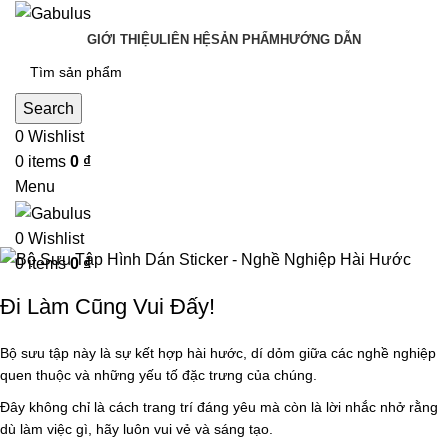
GIỚI THIỆU
LIÊN HỆ
SẢN PHẨM
HƯỚNG DẪN
Search
0
Wishlist
0
items
0
₫
Menu
0
Wishlist
0
items
0
₫
Đi Làm Cũng Vui Đấy!
Bộ sưu tập này là sự kết hợp hài hước, dí dỏm giữa các nghề nghiệp
quen thuộc và những yếu tố đặc trưng của chúng.
Đây không chỉ là cách trang trí đáng yêu mà còn là lời nhắc nhở rằng
dù làm việc gì, hãy luôn vui vẻ và sáng tạo.