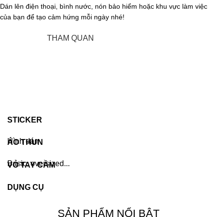
Dán lên điện thoại, bình nước, nón bảo hiểm hoặc khu vực làm việc
của bạn để tạo cảm hứng mỗi ngày nhé!
LỰA LUÔN
THAM QUAN
STICKER
Hình dán
ÁO THUN
Basic, oversized...
VỎ TAY CẦM
DỤNG CỤ
SẢN PHẨM NỔI BẬT