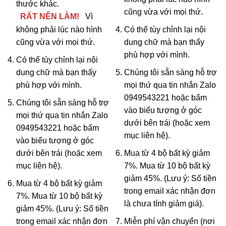
thước khác.
cũng vừa với mọi thứ.
RẤT NÊN LÀM!
Vì
không phải lúc nào hình
Có thể tùy chỉnh lại nội
cũng vừa với mọi thứ.
dung chữ mà bạn thấy
phù hợp với mình.
Có thể tùy chỉnh lại nội
dung chữ mà bạn thấy
Chúng tôi sẵn sàng hỗ trợ
phù hợp với mình.
mọi thứ qua tin nhắn Zalo
0949543221 hoặc bấm
Chúng tôi sẵn sàng hỗ trợ
vào biểu tượng ở góc
mọi thứ qua tin nhắn Zalo
dưới bên trái (hoặc xem
0949543221 hoặc bấm
mục
liên hệ
).
vào biểu tượng ở góc
dưới bên trái (hoặc xem
Mua từ 4 bộ bất kỳ giảm
mục
liên hệ
).
7%. Mua từ 10 bộ bất kỳ
giảm 45%. (Lưu ý: Số tiền
Mua từ 4 bộ bất kỳ giảm
trong email xác nhận đơn
7%. Mua từ 10 bộ bất kỳ
là chưa tính giảm giá).
giảm 45%. (Lưu ý: Số tiền
trong email xác nhận đơn
Miễn phí vận chuyển (nơi