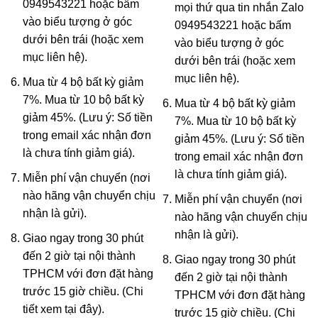
0949543221 hoặc bấm
mọi thứ qua tin nhắn Zalo
vào biểu tượng ở góc
0949543221 hoặc bấm
dưới bên trái (hoặc xem
vào biểu tượng ở góc
mục
liên hệ
).
dưới bên trái (hoặc xem
mục
liên hệ
).
Mua từ 4 bộ bất kỳ giảm
7%. Mua từ 10 bộ bất kỳ
Mua từ 4 bộ bất kỳ giảm
giảm 45%. (Lưu ý: Số tiền
7%. Mua từ 10 bộ bất kỳ
trong email xác nhận đơn
giảm 45%. (Lưu ý: Số tiền
là chưa tính giảm giá).
trong email xác nhận đơn
là chưa tính giảm giá).
Miễn phí vận chuyển (nơi
nào hãng vận chuyển chịu
Miễn phí vận chuyển (nơi
nhận là gửi).
nào hãng vận chuyển chịu
nhận là gửi).
Giao ngay trong 30 phút
đến 2 giờ tại nội thành
Giao ngay trong 30 phút
TPHCM với đơn đặt hàng
đến 2 giờ tại nội thành
trước 15 giờ chiều. (Chi
TPHCM với đơn đặt hàng
tiết xem
tại đây
).
trước 15 giờ chiều. (Chi