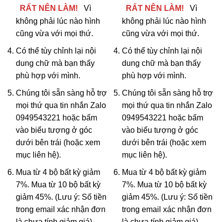
RẤT NÊN LÀM!
Vì
RẤT NÊN LÀM!
Vì
không phải lúc nào hình
không phải lúc nào hình
cũng vừa với mọi thứ.
cũng vừa với mọi thứ.
Có thể tùy chỉnh lại nội
Có thể tùy chỉnh lại nội
dung chữ mà bạn thấy
dung chữ mà bạn thấy
phù hợp với mình.
phù hợp với mình.
Chúng tôi sẵn sàng hỗ trợ
Chúng tôi sẵn sàng hỗ trợ
mọi thứ qua tin nhắn Zalo
mọi thứ qua tin nhắn Zalo
0949543221 hoặc bấm
0949543221 hoặc bấm
vào biểu tượng ở góc
vào biểu tượng ở góc
dưới bên trái (hoặc xem
dưới bên trái (hoặc xem
mục
liên hệ
).
mục
liên hệ
).
Mua từ 4 bộ bất kỳ giảm
Mua từ 4 bộ bất kỳ giảm
7%. Mua từ 10 bộ bất kỳ
7%. Mua từ 10 bộ bất kỳ
giảm 45%. (Lưu ý: Số tiền
giảm 45%. (Lưu ý: Số tiền
trong email xác nhận đơn
trong email xác nhận đơn
là chưa tính giảm giá).
là chưa tính giảm giá).